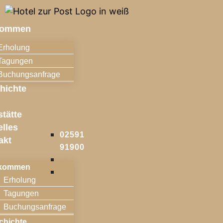
kommen
Erholung
Tagungen
Buchungsanfrage
hichte
l
stätte
elles
02591
akt
91900
lkommen
Erholung
Tagungen
Buchungsanfrage
chichte