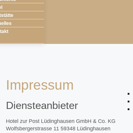
el
stätte
elles
takt
Impressum
Diensteanbieter
Hotel zur Post Lüdinghausen GmbH & Co. KG
Wolfsbergerstrasse 11 59348 Lüdinghausen