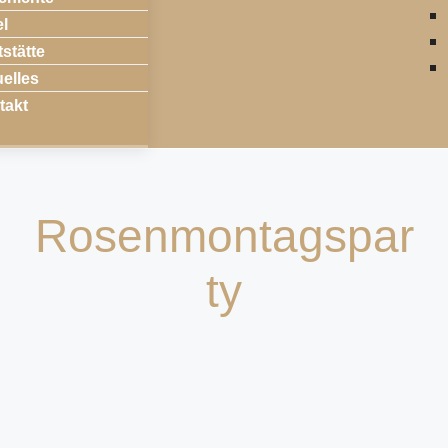
el
stätte
elles
takt
Rosenmontagspar
ty