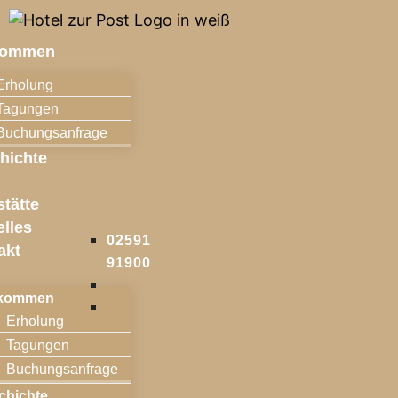
kommen
Erholung
Tagungen
Buchungsanfrage
hichte
l
stätte
elles
02591
akt
91900
lkommen
Erholung
Tagungen
Buchungsanfrage
chichte