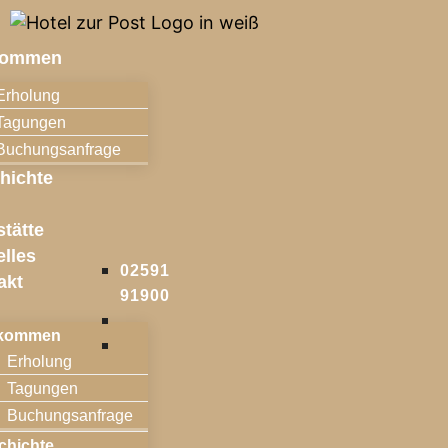
kommen
Erholung
Tagungen
Buchungsanfrage
hichte
l
stätte
elles
02591
akt
91900
lkommen
Erholung
Tagungen
Buchungsanfrage
chichte