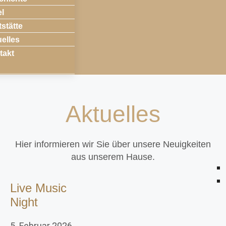
el
stätte
elles
takt
Aktuelles
Hier informieren wir Sie über unsere Neuigkeiten
aus unserem Hause.
Live Music
Night
5. Februar 2026